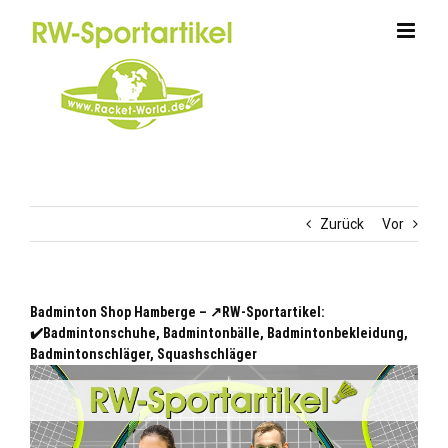
Zum
Inhalt
springen
Zurück
Vor
Badminton Shop Hamberge – ↗️RW-Sportartikel:
✔️Badmintonschuhe, Badmintonbälle, Badmintonbekleidung,
Badmintonschläger, Squashschläger