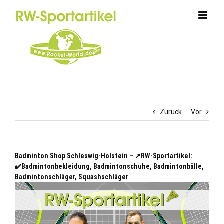
Zum
Inhalt
springen
Zurück
Vor
Badminton Shop Schleswig-Holstein – ↗️RW-Sportartikel:
✔️Badmintonbekleidung, Badmintonschuhe, Badmintonbälle,
Badmintonschläger, Squashschläger
Schleswig