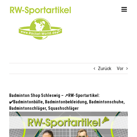
Zum
Inhalt
springen
Zurück
Vor
Badminton Shop Schleswig – ↗️RW-Sportartikel:
✔️Badmintonbälle, Badmintonbekleidung, Badmintonschuhe,
Badmintonschläger, Squashschläger