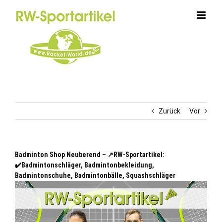
Zum
Inhalt
springen
Zurück
Vor
Badminton Shop Neuberend – ↗️RW-Sportartikel:
✔️Badmintonschläger, Badmintonbekleidung,
Badmintonschuhe, Badmintonbälle, Squashschläger