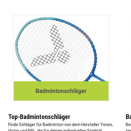
Top-Badmintonschläger
B
Finde Schläger für Badminton von dem Hersteller Yonex,
Be
Victor und RSL, die für deinen individuellen Spielstil
si