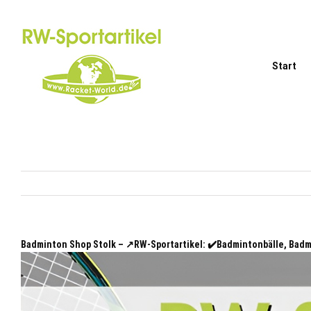
Zum
Inhalt
springen
Start
Badminton Shop Stolk – ↗️RW-Sportartikel: ✔️Badmintonbälle, Ba