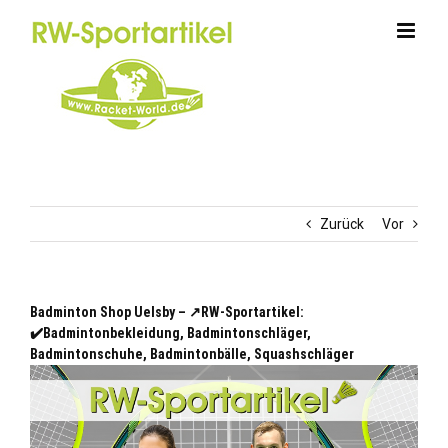
Zum
Inhalt
springen
Zurück
Vor
Badminton Shop Uelsby – ↗️RW-Sportartikel:
✔️Badmintonbekleidung, Badmintonschläger,
Badmintonschuhe, Badmintonbälle, Squashschläger