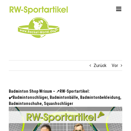
Zum
Inhalt
springen
Zurück
Vor
Badminton Shop Wrixum – ↗️RW-Sportartikel:
✔️Badmintonschläger, Badmintonbälle, Badmintonbekleidung,
Badmintonschuhe, Squashschläger