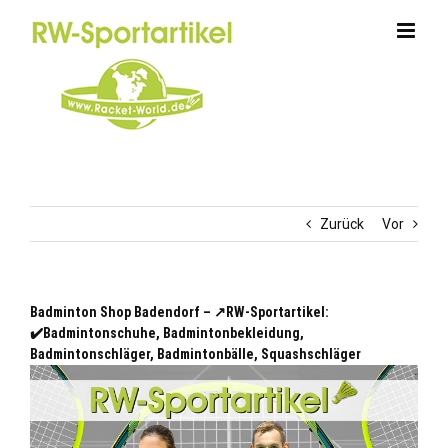
Zum
Inhalt
springen
Zurück
Vor
Badminton Shop Badendorf – ↗️RW-Sportartikel:
✔️Badmintonschuhe, Badmintonbekleidung,
Badmintonschläger, Badmintonbälle, Squashschläger