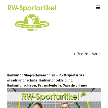
Zum
Inhalt
springen
Zurück
Vor
Badminton Shop Schürensöhlen – ↗️RW-Sportartikel:
✔️Badmintonschuhe, Badmintonbekleidung,
Badmintonschläger, Badmintonbälle, Squashschläger