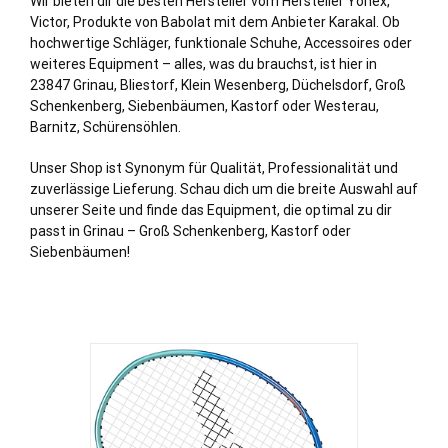
Wir bieten dir die besten Hersteller vom Hersteller Yonex,
Victor, Produkte von Babolat mit dem Anbieter Karakal. Ob
hochwertige Schläger, funktionale Schuhe, Accessoires oder
weiteres Equipment – alles, was du brauchst, ist hier in
23847 Grinau,
Bliestorf
,
Klein Wesenberg
,
Düchelsdorf
,
Groß
Schenkenberg
,
Siebenbäumen
,
Kastorf
oder
Westerau
,
Barnitz
,
Schürensöhlen
.
Unser Shop ist Synonym für Qualität, Professionalität und
zuverlässige Lieferung. Schau dich um die breite Auswahl auf
unserer Seite und finde das Equipment, die optimal zu dir
passt in Grinau – Groß Schenkenberg, Kastorf oder
Siebenbäumen!