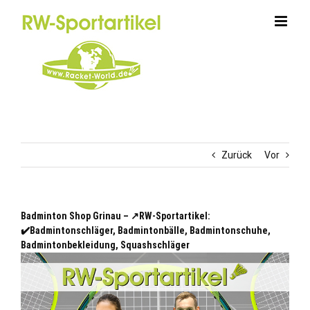
Zum
Inhalt
springen
Zurück
Vor
Badminton Shop Grinau – ↗️RW-Sportartikel:
✔️Badmintonschläger, Badmintonbälle, Badmintonschuhe,
Badmintonbekleidung, Squashschläger