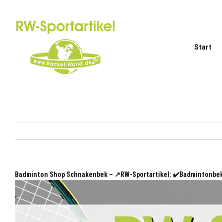
Zum
Inhalt
springen
Start
Badminton Shop Schnakenbek – ↗️RW-Sportartikel: ✔️Badmintonbe