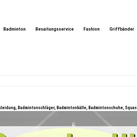
Badminton
Besaitungsservice
Fashion
Griffbänder
kleidung, Badmintonschläger, Badmintonbälle, Badmintonschuhe, Squa