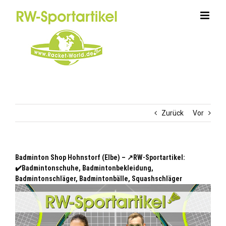
Zum
Inhalt
springen
Zurück
Vor
Badminton Shop Hohnstorf (Elbe) – ↗️RW-Sportartikel:
✔️Badmintonschuhe, Badmintonbekleidung,
Badmintonschläger, Badmintonbälle, Squashschläger