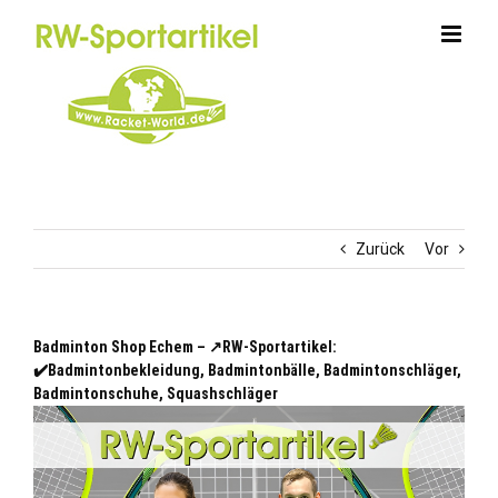
Zum
Inhalt
springen
Zurück
Vor
Badminton Shop Echem – ↗️RW-Sportartikel:
✔️Badmintonbekleidung, Badmintonbälle, Badmintonschläger,
Badmintonschuhe, Squashschläger