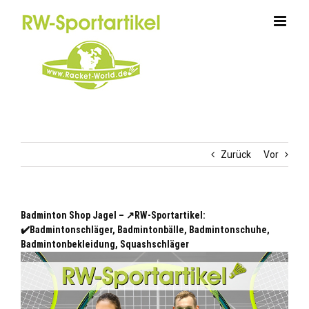
Zum
Inhalt
springen
Zurück
Vor
Badminton Shop Jagel – ↗️RW-Sportartikel:
✔️Badmintonschläger, Badmintonbälle, Badmintonschuhe,
Badmintonbekleidung, Squashschläger