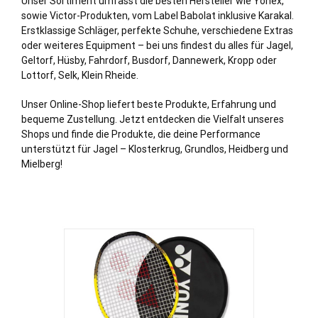
Unser Sortiment umfasst die besten Hersteller wie Yonex,
sowie Victor-Produkten, vom Label Babolat inklusive Karakal.
Erstklassige Schläger, perfekte Schuhe, verschiedene Extras
oder weiteres Equipment – bei uns findest du alles für Jagel,
Geltorf
,
Hüsby
,
Fahrdorf
,
Busdorf
,
Dannewerk
,
Kropp
oder
Lottorf
,
Selk
,
Klein Rheide
.
Unser Online-Shop liefert beste Produkte, Erfahrung und
bequeme Zustellung. Jetzt entdecken die Vielfalt unseres
Shops und finde die Produkte, die deine Performance
unterstützt für Jagel – Klosterkrug, Grundlos, Heidberg und
Mielberg!