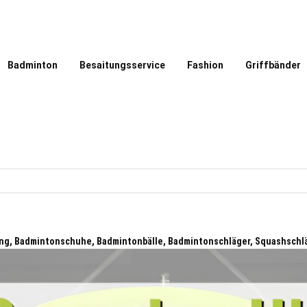
Badminton
Besaitungsservice
Fashion
Griffbänder
ung, Badmintonschuhe, Badmintonbälle, Badmintonschläger, Squashschl