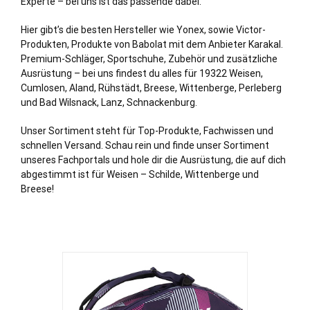
Experte – bei uns ist das passende dabei.
Hier gibt’s die besten Hersteller wie Yonex, sowie Victor-
Produkten, Produkte von Babolat mit dem Anbieter Karakal.
Premium-Schläger, Sportschuhe, Zubehör und zusätzliche
Ausrüstung – bei uns findest du alles für 19322 Weisen,
Cumlosen
,
Aland
, Rühstädt,
Breese
,
Wittenberge
,
Perleberg
und Bad Wilsnack,
Lanz
,
Schnackenburg
.
Unser Sortiment steht für Top-Produkte, Fachwissen und
schnellen Versand. Schau rein und finde unser Sortiment
unseres Fachportals und hole dir die Ausrüstung, die auf dich
abgestimmt ist für Weisen – Schilde, Wittenberge und
Breese!