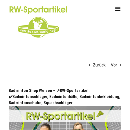
Zum
Inhalt
springen
Zurück
Vor
Badminton Shop Weisen – ↗️RW-Sportartikel:
✔️Badmintonschläger, Badmintonbälle, Badmintonbekleidung,
Badmintonschuhe, Squashschläger