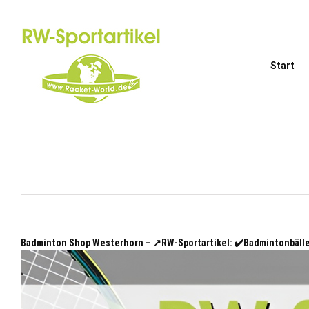
Zum
Inhalt
springen
Start
Badminton Shop Westerhorn – ↗️RW-Sportartikel: ✔️Badmintonbäl