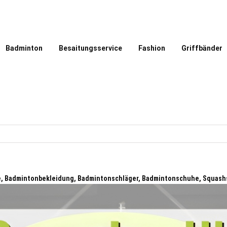
Badminton
Besaitungsservice
Fashion
Griffbänder
le, Badmintonbekleidung, Badmintonschläger, Badmintonschuhe, Squash