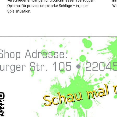
verschiedenen Längen und Durchmessern verfügbar.
In
Optimal für präzise und starke Schläge – in jeder
We
Spielsituation.