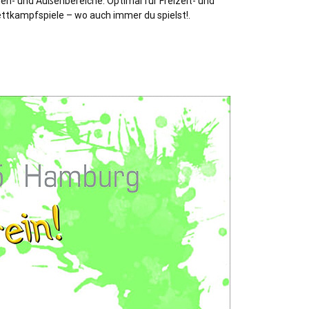
nen- und Außenbereiche. Optimal für Freizeit- und
ttkampfspiele – wo auch immer du spielst!.