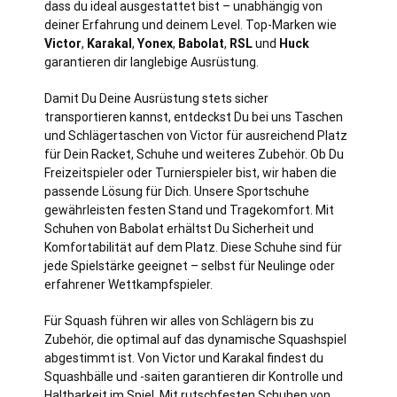
dass du ideal ausgestattet bist – unabhängig von
deiner Erfahrung und deinem Level. Top-Marken wie
Victor
,
Karakal
,
Yonex
,
Babolat
,
RSL
und
Huck
garantieren dir langlebige Ausrüstung.
Damit Du Deine Ausrüstung stets sicher
transportieren kannst, entdeckst Du bei uns Taschen
und Schlägertaschen von Victor für ausreichend Platz
für Dein Racket, Schuhe und weiteres Zubehör. Ob Du
Freizeitspieler oder Turnierspieler bist, wir haben die
passende Lösung für Dich. Unsere Sportschuhe
gewährleisten festen Stand und Tragekomfort. Mit
Schuhen von Babolat erhältst Du Sicherheit und
Komfortabilität auf dem Platz. Diese Schuhe sind für
jede Spielstärke geeignet – selbst für Neulinge oder
erfahrener Wettkampfspieler.
Für Squash führen wir alles von Schlägern bis zu
Zubehör, die optimal auf das dynamische Squashspiel
abgestimmt ist. Von Victor und Karakal findest du
Squashbälle und -saiten garantieren dir Kontrolle und
Haltbarkeit im Spiel. Mit rutschfesten Schuhen von