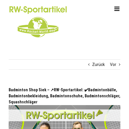
Zum
Inhalt
springen
Zurück
Vor
Badminton Shop Siek – ↗️RW-Sportartikel: ✔️Badmintonbälle,
Badmintonbekleidung, Badmintonschuhe, Badmintonschläger,
Squashschläger