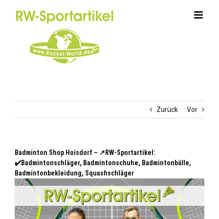
Zum
Inhalt
springen
Zurück
Vor
Badminton Shop Hoisdorf – ↗️RW-Sportartikel:
✔️Badmintonschläger, Badmintonschuhe, Badmintonbälle,
Badmintonbekleidung, Squashschläger