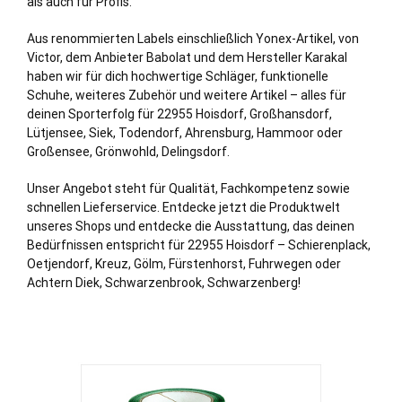
als auch für Profis.
Aus renommierten Labels einschließlich Yonex-Artikel, von
Victor, dem Anbieter Babolat und dem Hersteller Karakal
haben wir für dich hochwertige Schläger, funktionelle
Schuhe, weiteres Zubehör und weitere Artikel – alles für
deinen Sporterfolg für 22955 Hoisdorf,
Großhansdorf
,
Lütjensee
,
Siek
,
Todendorf
,
Ahrensburg
,
Hammoor
oder
Großensee
,
Grönwohld
,
Delingsdorf
.
Unser Angebot steht für Qualität, Fachkompetenz sowie
schnellen Lieferservice. Entdecke jetzt die Produktwelt
unseres Shops und entdecke die Ausstattung, das deinen
Bedürfnissen entspricht für 22955 Hoisdorf – Schierenplack,
Oetjendorf, Kreuz, Gölm, Fürstenhorst, Fuhrwegen oder
Achtern Diek, Schwarzenbrook, Schwarzenberg!