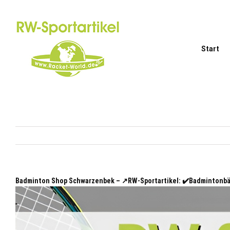
Zum
Inhalt
springen
Start
Badminton Shop Schwarzenbek – ↗️RW-Sportartikel: ✔️Badmintonb