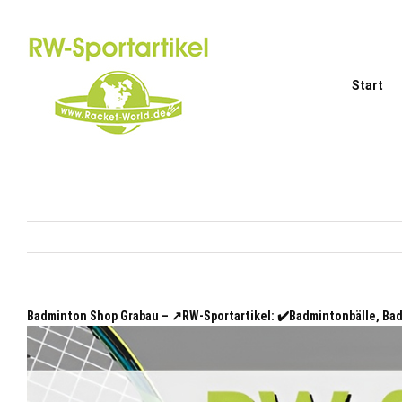
Zum
Inhalt
springen
Start
Badminton Shop Grabau – ↗️RW-Sportartikel: ✔️Badmintonbälle, B