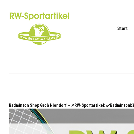
Zum
Inhalt
springen
Start
Badminton Shop Groß Niendorf – ↗️RW-Sportartikel: ✔️Badmintonb
Niendorf