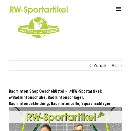
Zum
Inhalt
springen
Zurück
Vor
Badminton Shop Oeschebüttel – ↗️RW-Sportartikel:
✔️Badmintonschuhe, Badmintonschläger,
Badmintonbekleidung, Badmintonbälle, Squashschläger