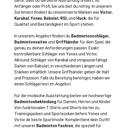
dafür, dass du die beste Ausrüstung findest, ob
Anfänger oder Profi, bei uns bist du richtig. In unserem
Sortiment findest du renommierte Marken wie
Victor
,
Karakal
,
Yonex
,
Babolat
,
RSL
und
Huck
, die für
Qualität und Beständigkeit im Sport stehen.
In unserem Angebot findest du
Badmintonschläger
,
Badmintonsaiten
und
Griffbänder
für dein Spiel, die
genau zu deinen Anforderungen passen. Exakt
kontrollierbare Schläger von Yonex und Victor,
Allround-Schläger von Karakal und strapazierfähige
Saiten von Babolat, in verschiedenen Längen und
Stärken erhältlich. Unsere Griffbänder geben dir Halt
und Präzision. Falls du Beratung benötigst, haben wir
einen Schlägertest im Angebot.
Für die modische Ausstattung bieten wir hochwertige
Badmintonbekleidung
für Damen, Herren und Kinder.
Von funktionalen T-Shirts und Shorts bis hin zu
Trainingsjacken und Sportsocken liefern Yonex und
Victor dir beste Sportmode. Komplettiere dein Outfit
mit unserer
Badminton Fashion
, die speziell für