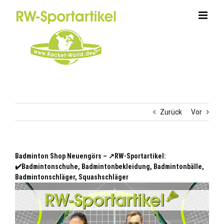
Zum
Inhalt
springen
Zurück
Vor
Badminton Shop Neuengörs – ↗️RW-Sportartikel:
✔️Badmintonschuhe, Badmintonbekleidung, Badmintonbälle,
Badmintonschläger, Squashschläger