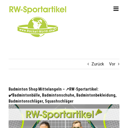
Zum
Inhalt
springen
Zurück
Vor
Badminton Shop Mittelangeln – ↗️RW-Sportartikel:
✔️Badmintonbälle, Badmintonschuhe, Badmintonbekleidung,
Badmintonschläger, Squashschläger