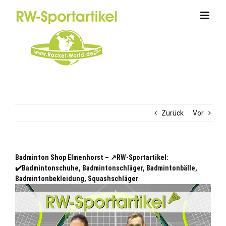
Zum
Inhalt
springen
Zurück
Vor
Badminton Shop Elmenhorst – ↗️RW-Sportartikel:
✔️Badmintonschuhe, Badmintonschläger, Badmintonbälle,
Badmintonbekleidung, Squashschläger
Elmenhorst