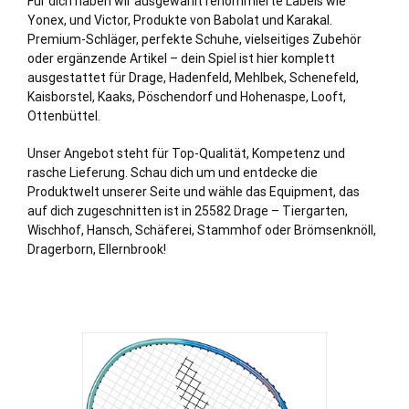
Für dich haben wir ausgewählt renommierte Labels wie
Yonex, und Victor, Produkte von Babolat und Karakal.
Premium-Schläger, perfekte Schuhe, vielseitiges Zubehör
oder ergänzende Artikel – dein Spiel ist hier komplett
ausgestattet für Drage,
Hadenfeld
,
Mehlbek
,
Schenefeld
,
Kaisborstel
,
Kaaks
,
Pöschendorf
und
Hohenaspe
,
Looft
,
Ottenbüttel
.
Unser Angebot steht für Top-Qualität, Kompetenz und
rasche Lieferung. Schau dich um und entdecke die
Produktwelt unserer Seite und wähle das Equipment, das
auf dich zugeschnitten ist in 25582 Drage – Tiergarten,
Wischhof, Hansch, Schäferei, Stammhof oder Brömsenknöll,
Dragerborn, Ellernbrook!