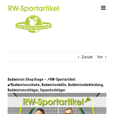
Zum
Inhalt
springen
Zurück
Vor
Badminton Shop Drage – ↗️RW-Sportartikel:
✔️Badmintonschuhe, Badmintonbälle, Badmintonbekleidung,
Badmintonschläger, Squashschläger
Drage