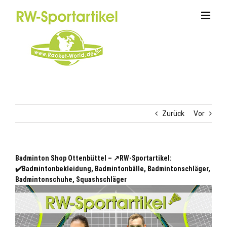
Zum
Inhalt
springen
Zurück
Vor
Badminton Shop Ottenbüttel – ↗️RW-Sportartikel:
✔️Badmintonbekleidung, Badmintonbälle, Badmintonschläger,
Badmintonschuhe, Squashschläger