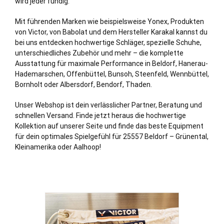
wird jeder fündig.
Mit führenden Marken wie beispielsweise Yonex, Produkten
von Victor, von Babolat und dem Hersteller Karakal kannst du
bei uns entdecken hochwertige Schläger, spezielle Schuhe,
unterschiedliches Zubehör und mehr – die komplette
Ausstattung für maximale Performance in Beldorf,
Hanerau-
Hademarschen
,
Offenbüttel
,
Bunsoh
,
Steenfeld
,
Wennbüttel
,
Bornholt
oder
Albersdorf
,
Bendorf
,
Thaden
.
Unser Webshop ist dein verlässlicher Partner, Beratung und
schnellen Versand. Finde jetzt heraus die hochwertige
Kollektion auf unserer Seite und finde das beste Equipment
für dein optimales Spielgefühl für 25557 Beldorf – Grünental,
Kleinamerika oder Aalhoop!