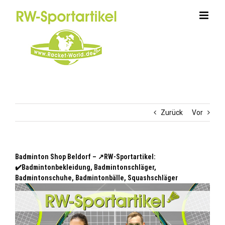
Zum
Inhalt
springen
Zurück
Vor
Badminton Shop Beldorf – ↗️RW-Sportartikel:
✔️Badmintonbekleidung, Badmintonschläger,
Badmintonschuhe, Badmintonbälle, Squashschläger