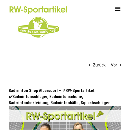
Zum
Inhalt
springen
Zurück
Vor
Badminton Shop Albersdorf – ↗️RW-Sportartikel:
✔️Badmintonschläger, Badmintonschuhe,
Badmintonbekleidung, Badmintonbälle, Squashschläger