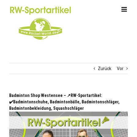
Zum
Inhalt
springen
Zurück
Vor
Badminton Shop Westensee – ↗️RW-Sportartikel:
✔️Badmintonschuhe, Badmintonbälle, Badmintonschläger,
Badmintonbekleidung, Squashschläger