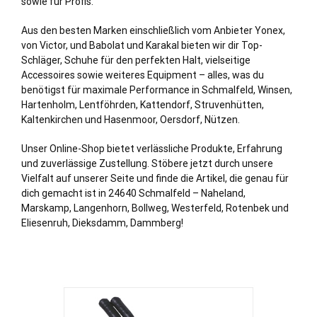
sowie für Profis.
Aus den besten Marken einschließlich vom Anbieter Yonex,
von Victor, und Babolat und Karakal bieten wir dir Top-
Schläger, Schuhe für den perfekten Halt, vielseitige
Accessoires sowie weiteres Equipment – alles, was du
benötigst für maximale Performance in Schmalfeld,
Winsen
,
Hartenholm
,
Lentföhrden
,
Kattendorf
,
Struvenhütten
,
Kaltenkirchen
und
Hasenmoor
,
Oersdorf
,
Nützen
.
Unser Online-Shop bietet verlässliche Produkte, Erfahrung
und zuverlässige Zustellung. Stöbere jetzt durch unsere
Vielfalt auf unserer Seite und finde die Artikel, die genau für
dich gemacht ist in 24640 Schmalfeld – Naheland,
Marskamp, Langenhorn, Bollweg, Westerfeld, Rotenbek und
Eliesenruh, Dieksdamm, Dammberg!