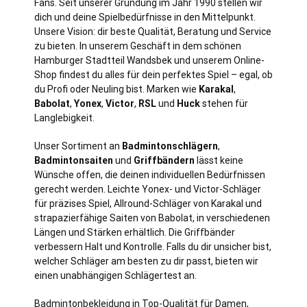
Fans. Seit unserer Gründung im Jahr 1990 stellen wir
dich und deine Spielbedürfnisse in den Mittelpunkt.
Unsere Vision: dir beste Qualität, Beratung und Service
zu bieten. In unserem Geschäft in dem schönen
Hamburger Stadtteil Wandsbek und unserem Online-
Shop findest du alles für dein perfektes Spiel – egal, ob
du Profi oder Neuling bist. Marken wie
Karakal
,
Babolat
,
Yonex
,
Victor
,
RSL
und
Huck
stehen für
Langlebigkeit.
Unser Sortiment an
Badmintonschlägern
,
Badmintonsaiten
und
Griffbändern
lässt keine
Wünsche offen, die deinen individuellen Bedürfnissen
gerecht werden. Leichte Yonex- und Victor-Schläger
für präzises Spiel, Allround-Schläger von Karakal und
strapazierfähige Saiten von Babolat, in verschiedenen
Längen und Stärken erhältlich. Die Griffbänder
verbessern Halt und Kontrolle. Falls du dir unsicher bist,
welcher Schläger am besten zu dir passt, bieten wir
einen unabhängigen Schlägertest an.
Badmintonbekleidung in Top-Qualität für Damen,