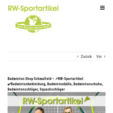
Zum
Inhalt
springen
Zurück
Vor
Badminton Shop Schmalfeld – ↗️RW-Sportartikel:
✔️Badmintonbekleidung, Badmintonbälle, Badmintonschuhe,
Badmintonschläger, Squashschläger