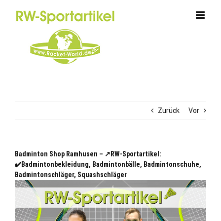
Zum
Inhalt
springen
Zurück
Vor
Badminton Shop Ramhusen – ↗️RW-Sportartikel:
✔️Badmintonbekleidung, Badmintonbälle, Badmintonschuhe,
Badmintonschläger, Squashschläger