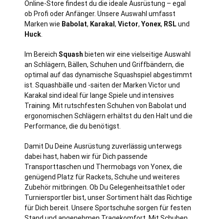
Online-Store findest du die ideale Ausrüstung – egal
ob Profi oder Anfänger. Unsere Auswahl umfasst
Marken wie
Babolat
,
Karakal
,
Victor
,
Yonex
,
RSL
und
Huck
.
Im Bereich
Squash
bieten wir eine vielseitige Auswahl
an Schlägern, Bällen, Schuhen und Griffbändern, die
optimal auf das dynamische Squashspiel abgestimmt
ist. Squashbälle und -saiten der Marken Victor und
Karakal sind ideal für lange Spiele und intensives
Training. Mit rutschfesten Schuhen von Babolat und
ergonomischen Schlägern erhältst du den Halt und die
Performance, die du benötigst.
Damit Du Deine Ausrüstung zuverlässig unterwegs
dabei hast, haben wir für Dich passende
Transporttaschen und Thermobags von Yonex, die
genügend Platz für Rackets, Schuhe und weiteres
Zubehör mitbringen. Ob Du Gelegenheitsathlet oder
Turniersportler bist, unser Sortiment hält das Richtige
für Dich bereit. Unsere Sportschuhe sorgen für festen
Stand und angenehmen Tragekomfort. Mit Schuhen