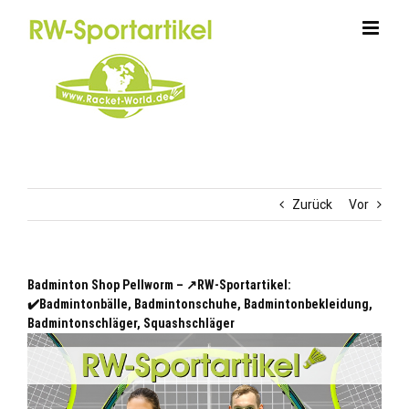
Zum
Inhalt
springen
Zurück
Vor
Badminton Shop Pellworm – ↗️RW-Sportartikel:
✔️Badmintonbälle, Badmintonschuhe, Badmintonbekleidung,
Badmintonschläger, Squashschläger