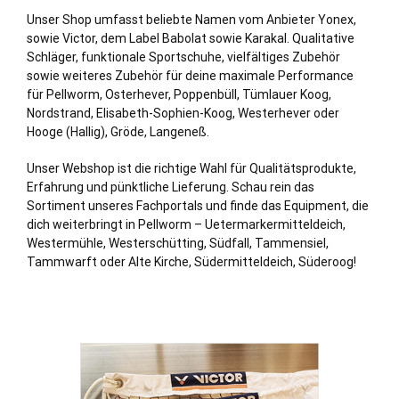
Unser Shop umfasst beliebte Namen vom Anbieter Yonex,
sowie Victor, dem Label Babolat sowie Karakal. Qualitative
Schläger, funktionale Sportschuhe, vielfältiges Zubehör
sowie weiteres Zubehör für deine maximale Performance
für Pellworm,
Osterhever
,
Poppenbüll
,
Tümlauer Koog
,
Nordstrand
,
Elisabeth-Sophien-Koog
,
Westerhever
oder
Hooge (Hallig), Gröde, Langeneß.
Unser Webshop ist die richtige Wahl für Qualitätsprodukte,
Erfahrung und pünktliche Lieferung. Schau rein das
Sortiment unseres Fachportals und finde das Equipment, die
dich weiterbringt in Pellworm – Uetermarkermitteldeich,
Westermühle, Westerschütting, Südfall, Tammensiel,
Tammwarft oder Alte Kirche, Südermitteldeich, Süderoog!