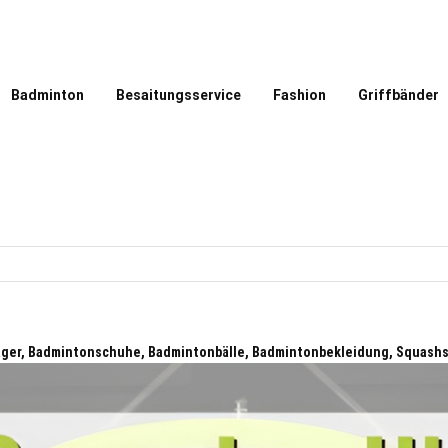
Badminton
Besaitungsservice
Fashion
Griffbänder
äger, Badmintonschuhe, Badmintonbälle, Badmintonbekleidung, Squash