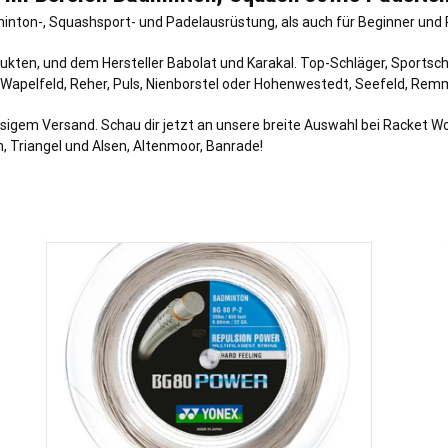
inton-, Squashsport- und Padelausrüstung, als auch für Beginner und P
odukten, und dem Hersteller Babolat und Karakal. Top-Schläger, Sportsch
Wapelfeld
,
Reher
,
Puls
,
Nienborstel
oder
Hohenwestedt
,
Seefeld
,
Remm
sigem Versand. Schau dir jetzt an unsere breite Auswahl bei Racket W
, Triangel und Alsen,
Altenmoor
, Banrade!