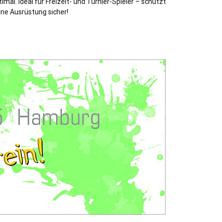
imal. Ideal für Freizeit- und Turnier-Spieler – schützt
ine Ausrüstung sicher!