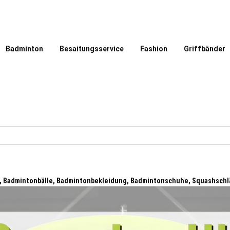
Badminton
Besaitungsservice
Fashion
Griffbänder
r, Badmintonbälle, Badmintonbekleidung, Badmintonschuhe, Squashschl