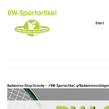
Zum
Inhalt
springen
Start
Badminton Shop Osterby – ↗️RW-Sportartikel: ✔️Badmintonschläge