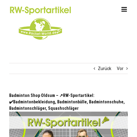
Zum
Inhalt
springen
Zurück
Vor
Badminton Shop Oldsum – ↗️RW-Sportartikel:
✔️Badmintonbekleidung, Badmintonbälle, Badmintonschuhe,
Badmintonschläger, Squashschläger