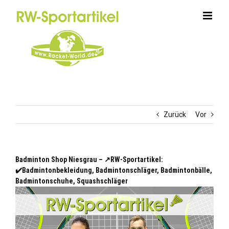
Zum
Inhalt
springen
Zurück
Vor
Badminton Shop Niesgrau – ↗️RW-Sportartikel:
✔️Badmintonbekleidung, Badmintonschläger, Badmintonbälle,
Badmintonschuhe, Squashschläger