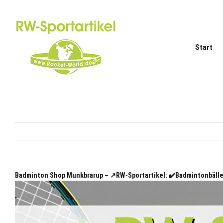
Zum
Inhalt
springen
Start
Badminton Shop Munkbrarup – ↗️RW-Sportartikel: ✔️Badmintonbäl