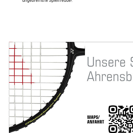
ungebremste Spielfreude!.