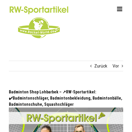
Zum
Inhalt
springen
Zurück
Vor
Badminton Shop Lohbarbek – ↗️RW-Sportartikel:
✔️Badmintonschläger, Badmintonbekleidung, Badmintonbälle,
Badmintonschuhe, Squashschläger