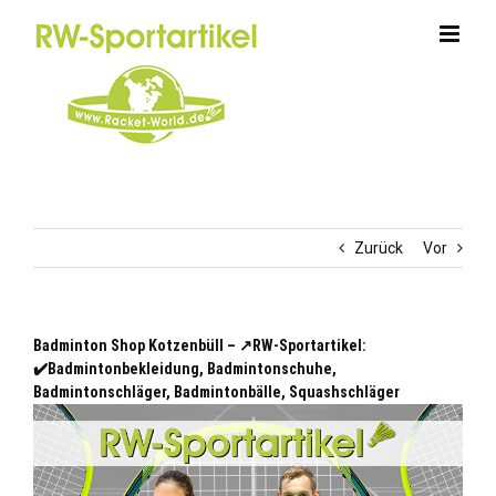
Zum
Inhalt
springen
Zurück
Vor
Badminton Shop Kotzenbüll – ↗️RW-Sportartikel:
✔️Badmintonbekleidung, Badmintonschuhe,
Badmintonschläger, Badmintonbälle, Squashschläger