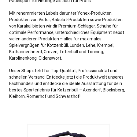
Padelsport für Neulinge als auch für Profis.
Mit renommierten Labels darunter Yonex-Produkten,
Produkten von Victor, Babolat-Produkten sowie Produkten
von Karakal bieten wir dir Premium-Schläger, Schuhe für
optimale Performance, unterschiedliches Equipment nebst
vielen anderen Produkten – alles für maximales
Spielvergnügen für Kotzenbüll,
Lunden
,
Lehe
,
Krempel
,
Katharinenheerd
,
Groven
,
Tetenbüll
und
Tönning
,
Karolinenkoog
,
Oldenswort
.
Unser Shop steht für Top-Qualität, Professionalität und
schnellen Versand. Entdecke jetzt die Produktwelt unseres
Fachhandels und entdecke die ideale Ausstattung für dein
bestes Sporterlebnis für Kotzenbüll – Axendorf, Blocksberg,
Kleihörn, Römerhof und Schwarzhof!