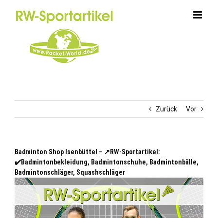
Zum
Inhalt
springen
Zurück
Vor
Badminton Shop Isenbüttel – ↗️RW-Sportartikel:
✔️Badmintonbekleidung, Badmintonschuhe, Badmintonbälle,
Badmintonschläger, Squashschläger