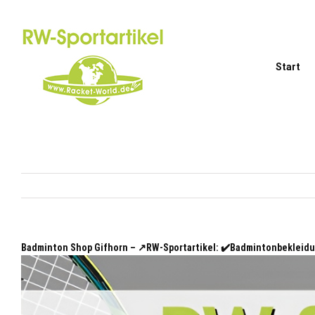
Zum
Inhalt
springen
Start
Badminton Shop Gifhorn – ↗️RW-Sportartikel: ✔️Badmintonbekleid