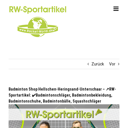
Zum
Inhalt
springen
Zurück
Vor
Badminton Shop Hellschen-Heringsand-Unterschaar – ↗️RW-
Sportartikel: ✔️Badmintonschläger, Badmintonbekleidung,
Badmintonschuhe, Badmintonbälle, Squashschläger