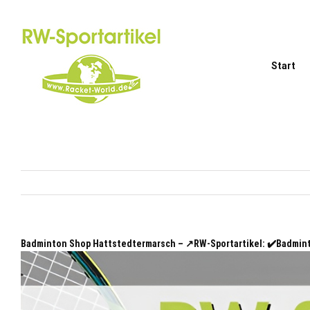
Zum
Inhalt
springen
Start
Badminton Shop Hattstedtermarsch – ↗️RW-Sportartikel: ✔️Badmin