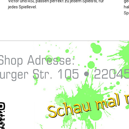
Victor und RSL passen perfekt zu jedem Spielstil, für
ge
jedes Spiellevel.
ha
Sp