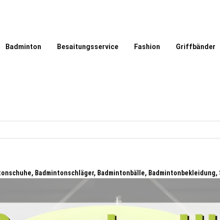
Badminton
Besaitungsservice
Fashion
Griffbänder
tonschuhe, Badmintonschläger, Badmintonbälle, Badmintonbekleidung,