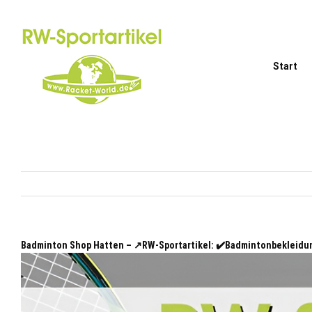
Zum
Inhalt
springen
Start
Badminton Shop Hatten – ↗️RW-Sportartikel: ✔️Badmintonbekleidu