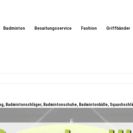
Badminton
Besaitungsservice
Fashion
Griffbänder
ng, Badmintonschläger, Badmintonschuhe, Badmintonbälle, Squashschl