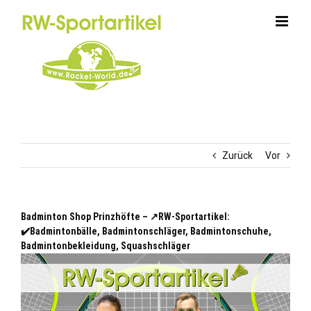
Zum
Inhalt
springen
Zurück
Vor
Badminton Shop Prinzhöfte – ↗️RW-Sportartikel:
✔️Badmintonbälle, Badmintonschläger, Badmintonschuhe,
Badmintonbekleidung, Squashschläger