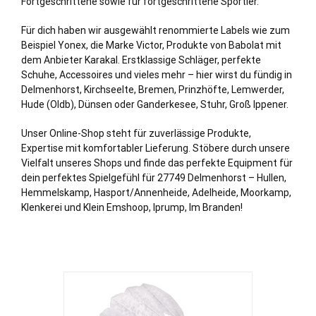
Fortgeschrittene sowie für fortgeschrittene Sportler.
Für dich haben wir ausgewählt renommierte Labels wie zum
Beispiel Yonex, die Marke Victor, Produkte von Babolat mit
dem Anbieter Karakal. Erstklassige Schläger, perfekte
Schuhe, Accessoires und vieles mehr – hier wirst du fündig in
Delmenhorst,
Kirchseelte
,
Bremen
,
Prinzhöfte
,
Lemwerder
,
Hude
(Oldb),
Dünsen
oder
Ganderkesee
,
Stuhr
,
Groß Ippener
.
Unser Online-Shop steht für zuverlässige Produkte,
Expertise mit komfortabler Lieferung. Stöbere durch unsere
Vielfalt unseres Shops und finde das perfekte Equipment für
dein perfektes Spielgefühl für 27749 Delmenhorst – Hullen,
Hemmelskamp, Hasport/Annenheide, Adelheide, Moorkamp,
Klenkerei und Klein Emshoop, Iprump, Im Branden!