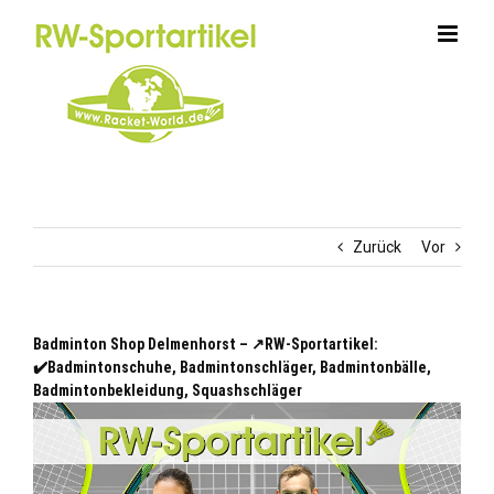
Zum
Inhalt
springen
Zurück
Vor
Badminton Shop Delmenhorst – ↗️RW-Sportartikel:
✔️Badmintonschuhe, Badmintonschläger, Badmintonbälle,
Badmintonbekleidung, Squashschläger