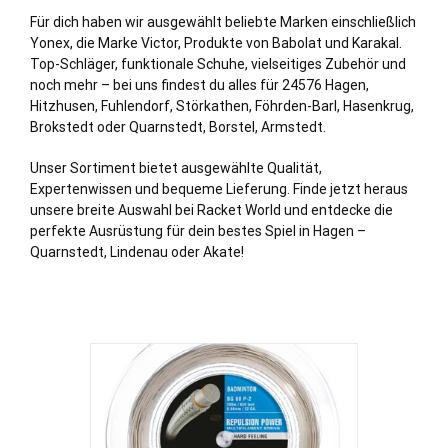
Für dich haben wir ausgewählt beliebte Marken einschließlich
Yonex, die Marke Victor, Produkte von Babolat und Karakal.
Top-Schläger, funktionale Schuhe, vielseitiges Zubehör und
noch mehr – bei uns findest du alles für 24576 Hagen,
Hitzhusen
,
Fuhlendorf
,
Störkathen
,
Föhrden-Barl
,
Hasenkrug
,
Brokstedt
oder
Quarnstedt
,
Borstel
,
Armstedt
.
Unser Sortiment bietet ausgewählte Qualität,
Expertenwissen und bequeme Lieferung. Finde jetzt heraus
unsere breite Auswahl bei Racket World und entdecke die
perfekte Ausrüstung für dein bestes Spiel in Hagen –
Quarnstedt, Lindenau oder Akate!