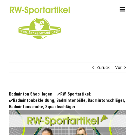
Zum
Inhalt
springen
Zurück
Vor
Badminton Shop Hagen – ↗️RW-Sportartikel:
✔️Badmintonbekleidung, Badmintonbälle, Badmintonschläger,
Badmintonschuhe, Squashschläger