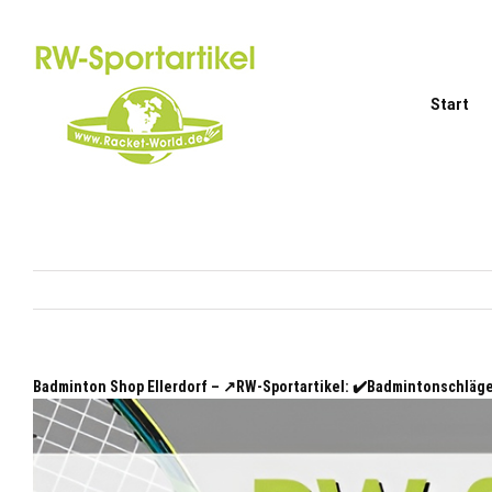
Zum
Inhalt
springen
Start
Badminton Shop Ellerdorf – ↗️RW-Sportartikel: ✔️Badmintonschlä