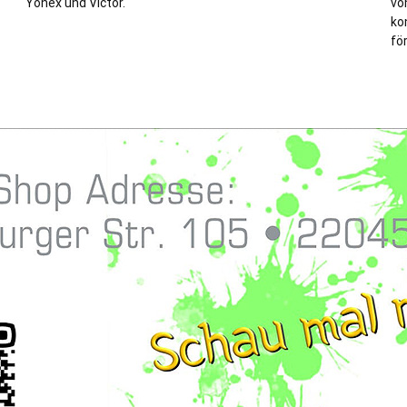
Yonex und Victor.
von
ko
fö